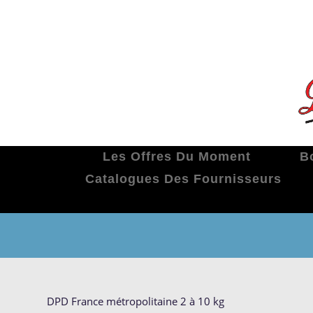
Skip
to
content
Les Offres Du Moment
B
Catalogues Des Fournisseurs
DPD France métropolitaine 2 à 10 kg