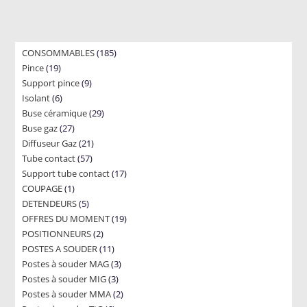
185
CONSOMMABLES
185
19
Pince
19
products
9
Support pince
products
9
6
Isolant
6
products
29
Buse céramique
products
29
27
Buse gaz
27
products
21
Diffuseur Gaz
products
21
57
Tube contact
57
products
17
Support tube contact
products
17
1
COUPAGE
1
products
5
DETENDEURS
product
5
19
OFFRES DU MOMENT
products
19
2
POSITIONNEURS
2
products
11
POSTES A SOUDER
products
11
3
Postes à souder MAG
products
3
3
Postes à souder MIG
3
products
2
Postes à souder MMA
products
2