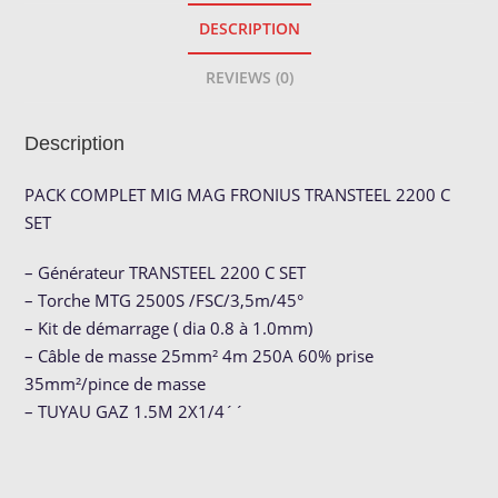
TRANSTEEL
DESCRIPTION
2200
C
REVIEWS (0)
SET
quantity
Description
PACK COMPLET MIG MAG FRONIUS TRANSTEEL 2200 C
SET
– Générateur TRANSTEEL 2200 C SET
– Torche MTG 2500S /FSC/3,5m/45°
– Kit de démarrage ( dia 0.8 à 1.0mm)
– Câble de masse 25mm² 4m 250A 60% prise
35mm²/pince de masse
– TUYAU GAZ 1.5M 2X1/4´´