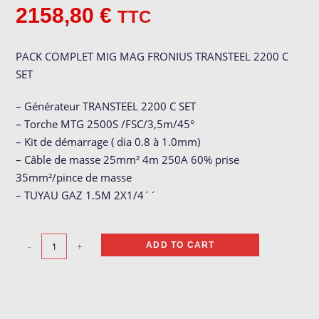
2158,80
€
TTC
PACK COMPLET MIG MAG FRONIUS TRANSTEEL 2200 C
SET
– Générateur TRANSTEEL 2200 C SET
– Torche MTG 2500S /FSC/3,5m/45°
– Kit de démarrage ( dia 0.8 à 1.0mm)
– Câble de masse 25mm² 4m 250A 60% prise
35mm²/pince de masse
– TUYAU GAZ 1.5M 2X1/4´´
PACK
-
+
ADD TO CART
COMPLET
MIG
MAG
FRONIUS