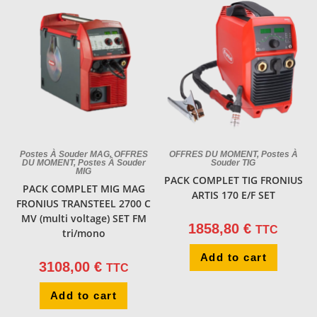
Postes À Souder MAG
,
OFFRES
OFFRES DU MOMENT
,
Postes À
DU MOMENT
,
Postes À Souder
Souder TIG
MIG
PACK COMPLET TIG FRONIUS
PACK COMPLET MIG MAG
ARTIS 170 E/F SET
FRONIUS TRANSTEEL 2700 C
MV (multi voltage) SET FM
1858,80
€
TTC
tri/mono
Add to cart
3108,00
€
TTC
Add to cart