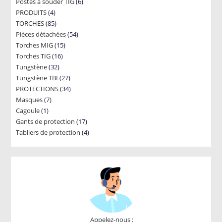
6
Postes à souder TIG
6
products
4
PRODUITS
4
products
85
TORCHES
85
products
54
Pièces détachées
products
54
15
Torches MIG
15
products
16
Torches TIG
16
products
32
Tungstène
32
products
27
Tungstène TBI
products
27
34
PROTECTIONS
34
products
7
Masques
7
products
1
Cagoule
1
products
17
Gants de protection
product
17
4
Tabliers de protection
4
products
products
Appelez-nous :