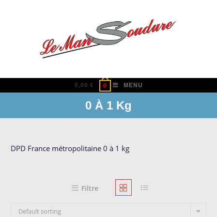
Skip
to
content
0,00
€
MENU
0
0 À 1 Kg
DPD France métropolitaine 0 à 1 kg
Filtre
Default sorting