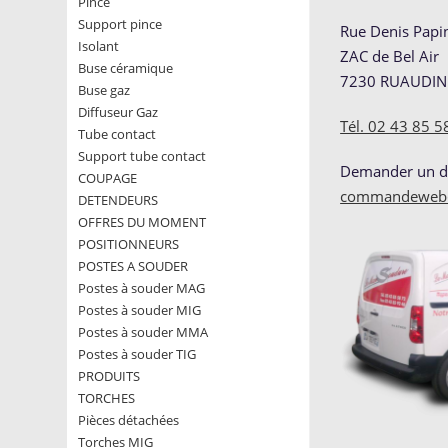
Pince
Support pince
Rue Denis Papi
Isolant
ZAC de Bel Air
Buse céramique
7230 RUAUDIN
Buse gaz
Diffuseur Gaz
Tél. 02 43 85 5
Tube contact
Support tube contact
Demander un de
COUPAGE
commandeweb@
DETENDEURS
OFFRES DU MOMENT
POSITIONNEURS
POSTES A SOUDER
Postes à souder MAG
Postes à souder MIG
Postes à souder MMA
Postes à souder TIG
PRODUITS
TORCHES
Pièces détachées
Torches MIG