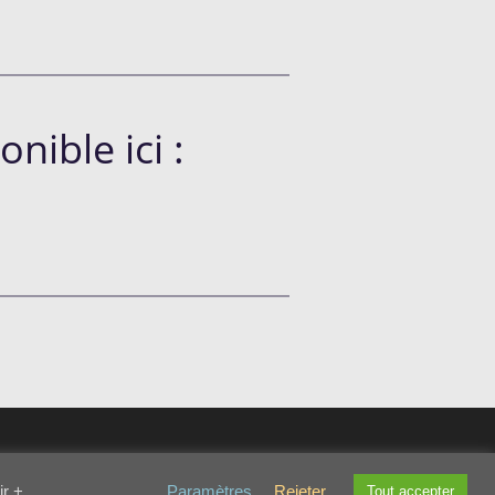
ible ici :
ir +
Paramètres
Rejeter
Tout accepter