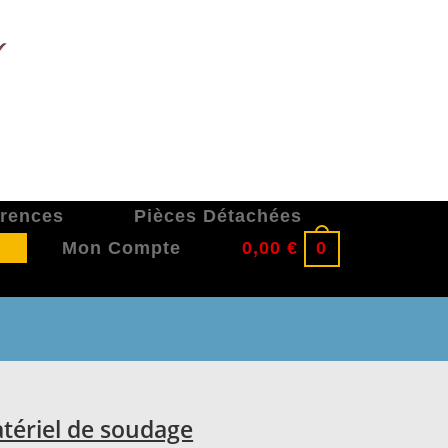
érences
Pièces Détachées
Mon Compte
0,00
€
0
tériel de soudage