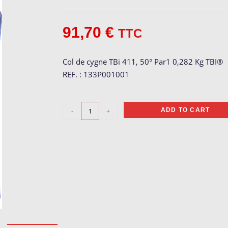
91,70
€
TTC
Col de cygne TBi 411, 50° Par1 0,282 Kg TBI®
REF. : 133P001001
Col
-
+
ADD TO CART
de
cygne
TBI
411,
50°
quantity