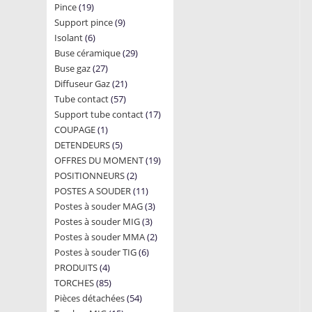
19
Pince
19
products
9
Support pince
products
9
6
Isolant
6
products
29
Buse céramique
products
29
27
Buse gaz
27
products
21
Diffuseur Gaz
products
21
57
Tube contact
57
products
17
Support tube contact
products
17
1
COUPAGE
1
products
5
DETENDEURS
product
5
19
OFFRES DU MOMENT
products
19
2
POSITIONNEURS
2
products
11
POSTES A SOUDER
products
11
3
Postes à souder MAG
products
3
3
Postes à souder MIG
3
products
2
Postes à souder MMA
products
2
6
Postes à souder TIG
6
products
4
PRODUITS
4
products
85
TORCHES
85
products
54
Pièces détachées
products
54