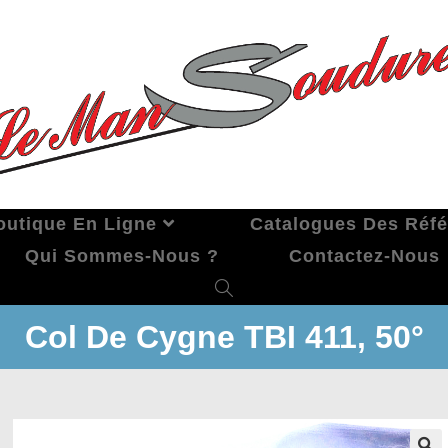
outique En Ligne
Catalogues Des Réf
Qui Sommes-Nous ?
Contactez-Nous
Col De Cygne TBI 411, 50°