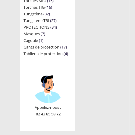
15
Torches MIG
15
products
16
Torches TIG
16
products
32
Tungstène
32
products
27
Tungstène TBI
products
27
34
PROTECTIONS
34
products
7
Masques
7
products
1
Cagoule
1
products
17
Gants de protection
product
17
4
Tabliers de protection
4
products
products
Appelez-nous :
02 43 85 58 72