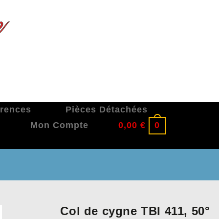
érences
Pièces Détachées
Mon Compte
0,00
€
0
Col de cygne TBI 411, 50°