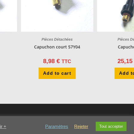
Pièces Détachées
Pièces D
Capuchon court 57Y04
Capuch
8,98
€
25,1
TTC
Add to cart
Add t
ir +
Paramètres
Rejeter
Tout accepter
s
MENTIONS LEGALES
Conditions générales de vente
Cookies