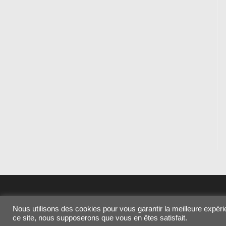
Nous utilisons des cookies pour vous garantir la meilleure expérie
Copyright - OceanWP Theme by OceanWP
ce site, nous supposerons que vous en êtes satisfait.