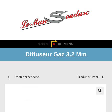
Skip
to
content
0,00
€
MENU
0
Diffuseur Gaz 3.2 Mm
Produit précédent
Produit suivant