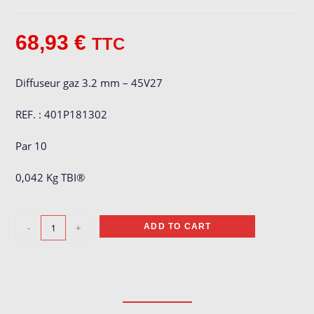
68,93
€
TTC
Diffuseur gaz 3.2 mm – 45V27
REF. : 401P181302
Par 10
0,042 Kg TBI®
Diffuseur
-
+
ADD TO CART
gaz
3.2
mm
quantity