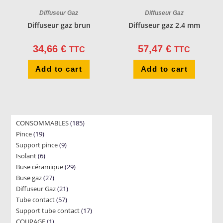
Diffuseur Gaz
Diffuseur Gaz
Diffuseur gaz brun
Diffuseur gaz 2.4 mm
34,66
€
57,47
€
TTC
TTC
Add to cart
Add to cart
185
CONSOMMABLES
185
19
Pince
19
products
9
Support pince
products
9
6
Isolant
6
products
29
Buse céramique
products
29
27
Buse gaz
27
products
21
Diffuseur Gaz
products
21
57
Tube contact
57
products
17
Support tube contact
products
17
1
COUPAGE
1
products