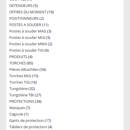
5
DETENDEURS
product
5
19
OFFRES DU MOMENT
products
19
2
POSITIONNEURS
2
products
11
POSTES A SOUDER
products
11
3
Postes à souder MAG
products
3
3
Postes à souder MIG
3
products
2
Postes à souder MMA
products
2
6
Postes à souder TIG
6
products
4
PRODUITS
4
products
85
TORCHES
85
products
54
Pièces détachées
products
54
15
Torches MIG
15
products
16
Torches TIG
16
products
32
Tungstène
32
products
27
Tungstène TBI
products
27
34
PROTECTIONS
34
products
7
Masques
7
products
1
Cagoule
1
products
17
Gants de protection
product
17
4
Tabliers de protection
4
products