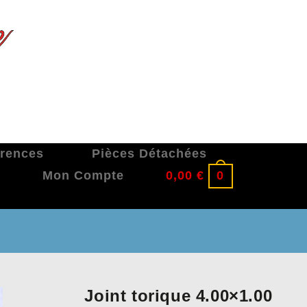
érences
Pièces Détachées
Mon Compte
0,00
€
0
Joint torique 4.00×1.00