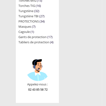
15
Torches MIG
15
products
16
Torches TIG
16
products
32
Tungstène
32
products
27
Tungstène TBI
products
27
34
PROTECTIONS
34
products
7
Masques
7
products
1
Cagoule
1
products
17
Gants de protection
product
17
4
Tabliers de protection
4
products
products
Appelez-nous :
02 43 85 58 72