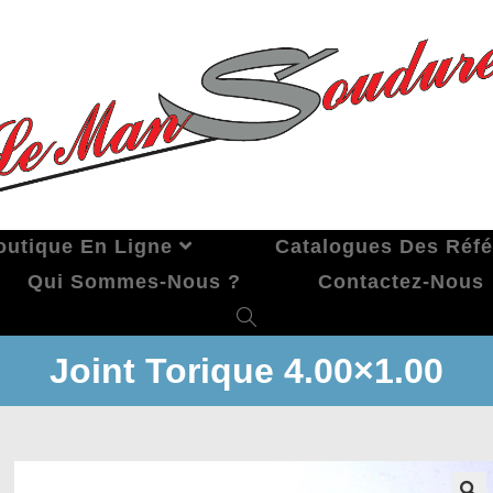
outique En Ligne
Catalogues Des Réf
Qui Sommes-Nous ?
Contactez-Nous
Joint Torique 4.00×1.00