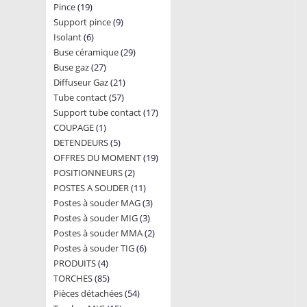
19
Pince
19
products
9
Support pince
products
9
6
Isolant
6
products
29
Buse céramique
products
29
27
Buse gaz
27
products
21
Diffuseur Gaz
products
21
57
Tube contact
57
products
17
Support tube contact
products
17
1
COUPAGE
1
products
5
DETENDEURS
product
5
19
OFFRES DU MOMENT
products
19
2
POSITIONNEURS
2
products
11
POSTES A SOUDER
products
11
3
Postes à souder MAG
products
3
3
Postes à souder MIG
3
products
2
Postes à souder MMA
products
2
6
Postes à souder TIG
6
products
4
PRODUITS
4
products
85
TORCHES
85
products
54
Pièces détachées
products
54