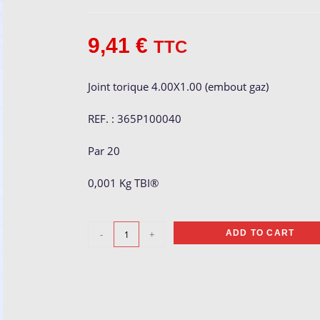
9,41
€
TTC
Joint torique 4.00X1.00 (embout gaz)
REF. : 365P100040
Par 20
0,001 Kg TBI®
Joint
-
+
ADD TO CART
torique
4.00x1.00
quantity