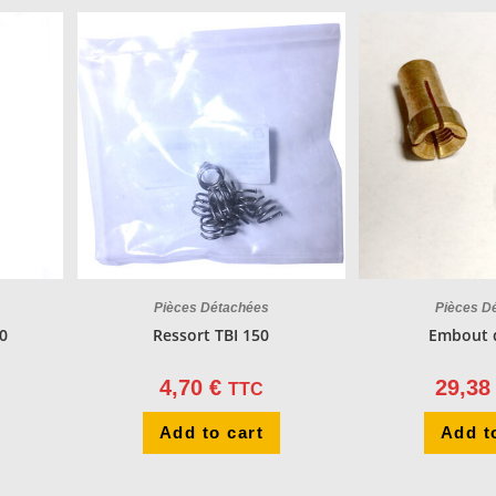
Pièces Détachées
Pièces D
0
Ressort TBI 150
Embout 
4,70
€
29,3
TTC
Add to cart
Add t