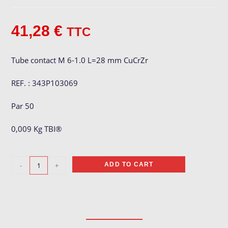
41,28
€
TTC
Tube contact M 6-1.0 L=28 mm CuCrZr
REF. : 343P103069
Par 50
0,009 Kg TBI®
Tube
-
+
ADD TO CART
contact
M
6-
1.0
quantity