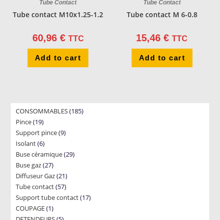
Tube Contact
Tube Contact
Tube contact M10x1.25-1.2
Tube contact M 6-0.8
60,96
€
15,46
€
TTC
TTC
Add to cart
Add to cart
185
CONSOMMABLES
185
19
Pince
19
products
9
Support pince
products
9
6
Isolant
6
products
29
Buse céramique
products
29
27
Buse gaz
27
products
21
Diffuseur Gaz
products
21
57
Tube contact
57
products
17
Support tube contact
products
17
1
COUPAGE
1
products
5
DETENDEURS
product
5