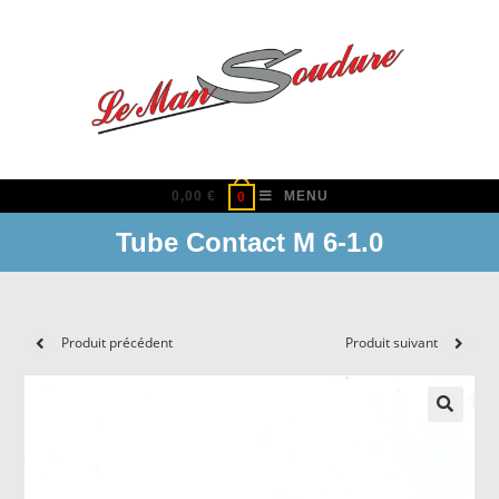
Skip
to
content
0,00
€
MENU
0
Tube Contact M 6-1.0
Produit précédent
Produit suivant