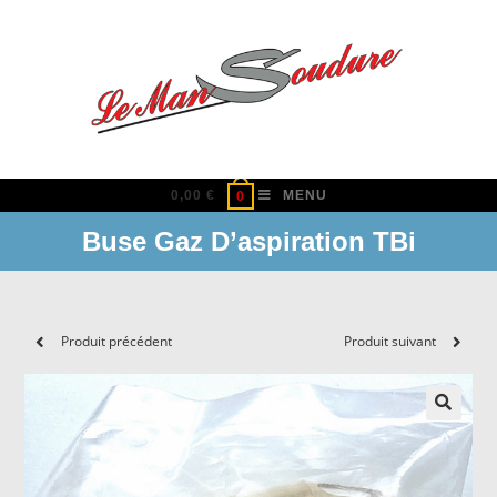
Skip
to
content
0,00
€
MENU
0
Buse Gaz D’aspiration TBi
Produit précédent
Produit suivant