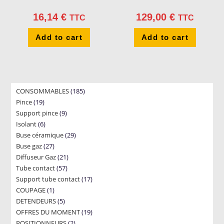
16,14
€
129,00
€
TTC
TTC
Add to cart
Add to cart
185
CONSOMMABLES
185
19
Pince
19
products
9
Support pince
products
9
6
Isolant
6
products
29
Buse céramique
products
29
27
Buse gaz
27
products
21
Diffuseur Gaz
products
21
57
Tube contact
57
products
17
Support tube contact
products
17
1
COUPAGE
1
products
5
DETENDEURS
product
5
19
OFFRES DU MOMENT
products
19
2
POSITIONNEURS
2
products