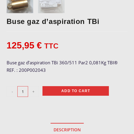
Buse gaz d’aspiration TBi
125,95
€
TTC
Buse gaz d’aspiration TBi 360/511 Par2 0,081Kg TBI®
REF. : 200P002043
Buse
-
+
ADD TO CART
gaz
d'aspiration
TBi
quantity
DESCRIPTION