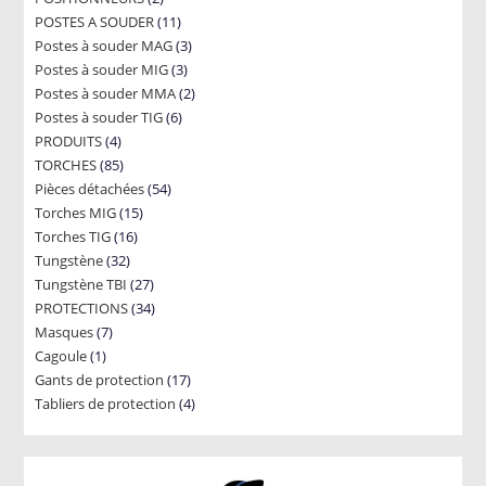
11
POSTES A SOUDER
products
11
3
Postes à souder MAG
products
3
3
Postes à souder MIG
3
products
2
Postes à souder MMA
products
2
6
Postes à souder TIG
6
products
4
PRODUITS
4
products
85
TORCHES
85
products
54
Pièces détachées
products
54
15
Torches MIG
15
products
16
Torches TIG
16
products
32
Tungstène
32
products
27
Tungstène TBI
products
27
34
PROTECTIONS
34
products
7
Masques
7
products
1
Cagoule
1
products
17
Gants de protection
product
17
4
Tabliers de protection
4
products
products