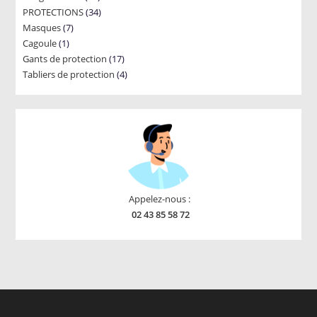
34
PROTECTIONS
34
products
7
Masques
7
products
1
Cagoule
1
products
17
Gants de protection
product
17
4
Tabliers de protection
4
products
products
Appelez-nous :
02 43 85 58 72