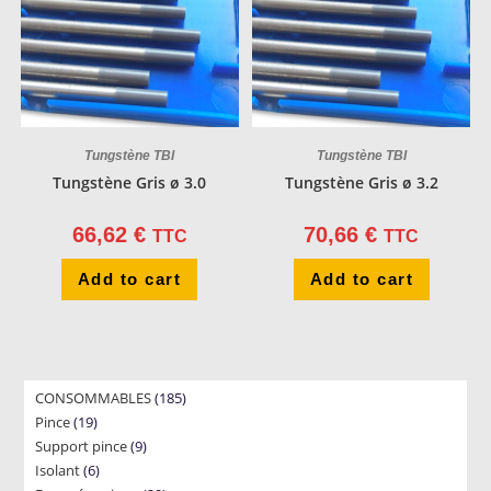
Tungstène TBI
Tungstène TBI
Tungstène Gris ø 3.0
Tungstène Gris ø 3.2
66,62
€
70,66
€
TTC
TTC
Add to cart
Add to cart
185
CONSOMMABLES
185
19
Pince
19
products
9
Support pince
products
9
6
Isolant
6
products