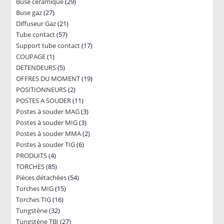
29
Buse céramique
products
29
27
Buse gaz
27
products
21
Diffuseur Gaz
products
21
57
Tube contact
57
products
17
Support tube contact
products
17
1
COUPAGE
1
products
5
DETENDEURS
product
5
19
OFFRES DU MOMENT
products
19
2
POSITIONNEURS
2
products
11
POSTES A SOUDER
products
11
3
Postes à souder MAG
products
3
3
Postes à souder MIG
3
products
2
Postes à souder MMA
products
2
6
Postes à souder TIG
6
products
4
PRODUITS
4
products
85
TORCHES
85
products
54
Pièces détachées
products
54
15
Torches MIG
15
products
16
Torches TIG
16
products
32
Tungstène
32
products
27
Tungstène TBI
products
27