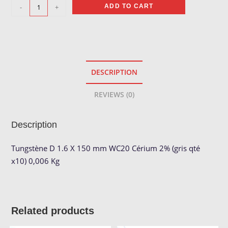
Tungstène
-
+
ADD TO CART
Gris
ø
1.6
quantity
DESCRIPTION
REVIEWS (0)
Description
Tungstène D 1.6 X 150 mm WC20 Cérium 2% (gris qté
x10) 0,006 Kg
Related products