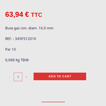
63,94
€
TTC
Buse gaz con. diam. 16.0 mm
REF. : 345P312010
Par 10
0,088 Kg TBI®
Buse
-
+
ADD TO CART
gaz
ø
16
mm
quantity