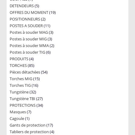
5
DETENDEURS
product
5
19
OFFRES DU MOMENT
products
19
2
POSITIONNEURS
2
products
11
POSTES A SOUDER
products
11
3
Postes à souder MAG
products
3
3
Postes à souder MIG
3
products
2
Postes à souder MMA
products
2
6
Postes à souder TIG
6
products
4
PRODUITS
4
products
85
TORCHES
85
products
54
Pièces détachées
products
54
15
Torches MIG
15
products
16
Torches TIG
16
products
32
Tungstène
32
products
27
Tungstène TBI
products
27
34
PROTECTIONS
34
products
7
Masques
7
products
1
Cagoule
1
products
17
Gants de protection
product
17
4
Tabliers de protection
4
products