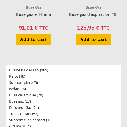
Buse Gaz
Buse Gaz
Buse gaz ø 16 mm
Buse gaz d’aspiration TBi
91,01
€
125,95
€
TTC
TTC
Add to cart
Add to cart
185
CONSOMMABLES
185
19
Pince
19
products
9
Support pince
products
9
6
Isolant
6
products
29
Buse céramique
products
29
27
Buse gaz
27
products
21
Diffuseur Gaz
products
21
57
Tube contact
57
products
17
Support tube contact
products
17
1
COUPAGE
1
products