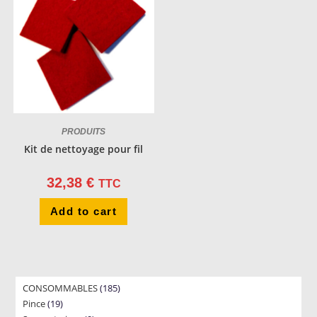
PRODUITS
Kit de nettoyage pour fil
32,38
€
TTC
Add to cart
185
CONSOMMABLES
185
19
Pince
19
products