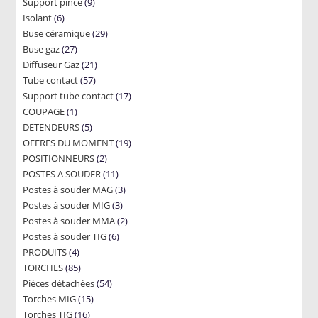
9
Support pince
products
9
6
Isolant
6
products
29
Buse céramique
products
29
27
Buse gaz
27
products
21
Diffuseur Gaz
products
21
57
Tube contact
57
products
17
Support tube contact
products
17
1
COUPAGE
1
products
5
DETENDEURS
product
5
19
OFFRES DU MOMENT
products
19
2
POSITIONNEURS
2
products
11
POSTES A SOUDER
products
11
3
Postes à souder MAG
products
3
3
Postes à souder MIG
3
products
2
Postes à souder MMA
products
2
6
Postes à souder TIG
6
products
4
PRODUITS
4
products
85
TORCHES
85
products
54
Pièces détachées
products
54
15
Torches MIG
15
products
16
Torches TIG
16
products