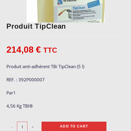
Produit TipClean
214,08
€
TTC
Produit anti-adhérent TBi TipClean (5 l)
REF. : 392P000007
Par1
4,56 Kg TBI®
Produit
-
+
ADD TO CART