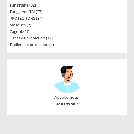
32
Tungstène
32
products
27
Tungstène TBI
products
27
34
PROTECTIONS
34
products
7
Masques
7
products
1
Cagoule
1
products
17
Gants de protection
product
17
4
Tabliers de protection
4
products
products
Appelez-nous :
02 43 85 58 72