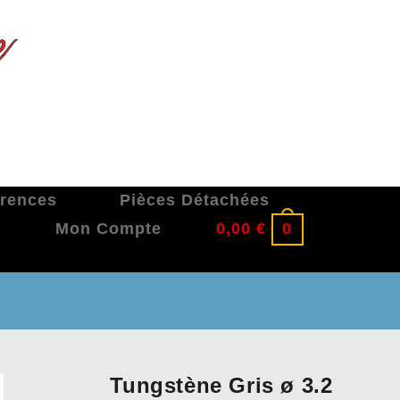
érences
Pièces Détachées
Mon Compte
0,00
€
0
Tungstène Gris ø 3.2