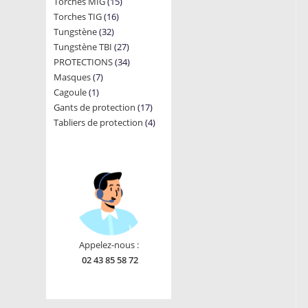
15
Torches MIG
15
products
16
Torches TIG
16
products
32
Tungstène
32
products
27
Tungstène TBI
products
27
34
PROTECTIONS
34
products
7
Masques
7
products
1
Cagoule
1
products
17
Gants de protection
product
17
4
Tabliers de protection
4
products
products
Appelez-nous :
02 43 85 58 72