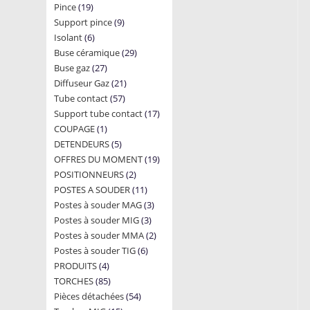
19
Pince
19
products
9
Support pince
products
9
6
Isolant
6
products
29
Buse céramique
products
29
27
Buse gaz
27
products
21
Diffuseur Gaz
products
21
57
Tube contact
57
products
17
Support tube contact
products
17
1
COUPAGE
1
products
5
DETENDEURS
product
5
19
OFFRES DU MOMENT
products
19
2
POSITIONNEURS
2
products
11
POSTES A SOUDER
products
11
3
Postes à souder MAG
products
3
3
Postes à souder MIG
3
products
2
Postes à souder MMA
products
2
6
Postes à souder TIG
6
products
4
PRODUITS
4
products
85
TORCHES
85
products
54
Pièces détachées
products
54