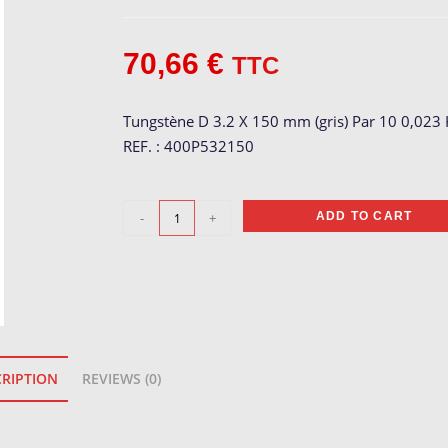
70,66
€
TTC
Tungstène D 3.2 X 150 mm (gris) Par 10 0,023
REF. : 400P532150
Tungstène
-
+
ADD TO CART
Gris
ø
3.2
quantity
RIPTION
REVIEWS (0)