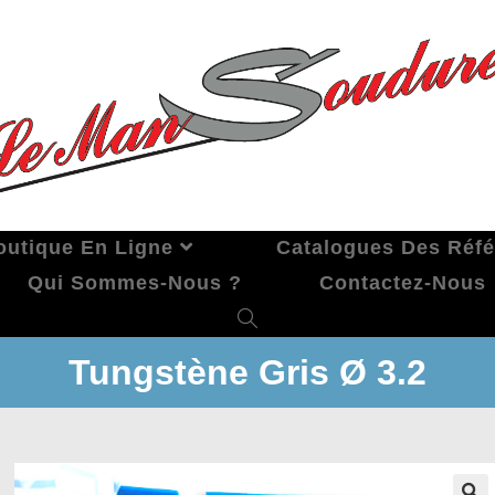
outique En Ligne
Catalogues Des Réf
Qui Sommes-Nous ?
Contactez-Nous
Tungstène Gris Ø 3.2