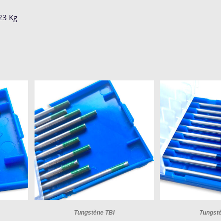
23 Kg
Tungstène TBI
Tungst