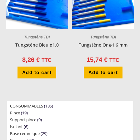
Tungstène TBI
Tungstène TBI
Tungstène Bleu ø1.0
Tungstène Or ø1,6 mm
8,26
€
15,74
€
TTC
TTC
Add to cart
Add to cart
185
CONSOMMABLES
185
19
Pince
19
products
9
Support pince
products
9
6
Isolant
6
products
29
Buse céramique
products
29