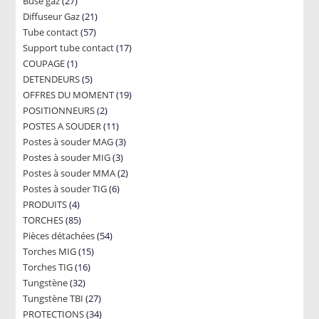
27
Buse gaz
27
products
21
Diffuseur Gaz
products
21
57
Tube contact
57
products
17
Support tube contact
products
17
1
COUPAGE
1
products
5
DETENDEURS
product
5
19
OFFRES DU MOMENT
products
19
2
POSITIONNEURS
2
products
11
POSTES A SOUDER
products
11
3
Postes à souder MAG
products
3
3
Postes à souder MIG
3
products
2
Postes à souder MMA
products
2
6
Postes à souder TIG
6
products
4
PRODUITS
4
products
85
TORCHES
85
products
54
Pièces détachées
products
54
15
Torches MIG
15
products
16
Torches TIG
16
products
32
Tungstène
32
products
27
Tungstène TBI
products
27
34
PROTECTIONS
34
products