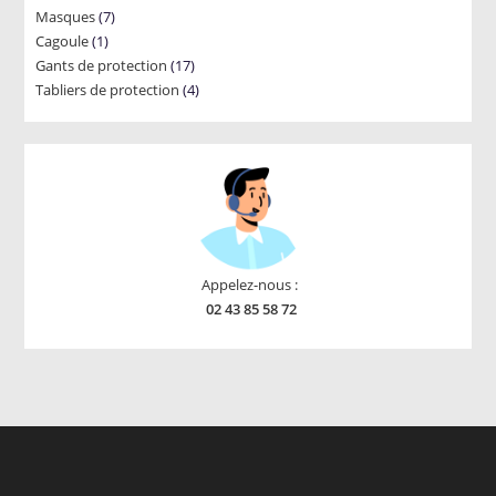
7
Masques
7
products
1
Cagoule
1
products
17
Gants de protection
product
17
4
Tabliers de protection
4
products
products
Appelez-nous :
02 43 85 58 72