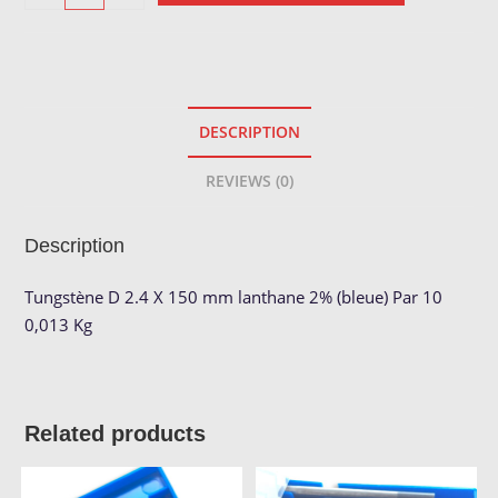
Bleu
ø
2.4
quantity
DESCRIPTION
REVIEWS (0)
Description
Tungstène D 2.4 X 150 mm lanthane 2% (bleue) Par 10
0,013 Kg
Related products