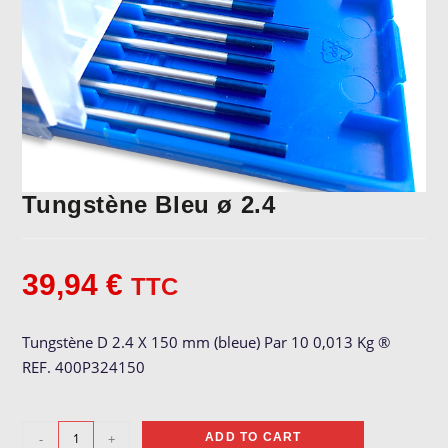
Tungstène Bleu ø 2.4
39,94
€
TTC
Tungstène D 2.4 X 150 mm (bleue) Par 10 0,013 Kg ®
REF. 400P324150
Tungstène
-
+
ADD TO CART