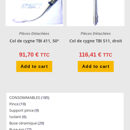
Pièces Détachées
Pièces Détachées
Col de cygne TBI 411, 50°
Col de cygne TBi 511, droit
91,70
€
116,41
€
TTC
TTC
Add to cart
Add to cart
185
CONSOMMABLES
185
19
Pince
19
products
9
Support pince
products
9
6
Isolant
6
products
29
Buse céramique
products
29
27
Buse gaz
27
products