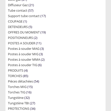
21
Diffuseur Gaz
products
21
57
Tube contact
57
products
17
Support tube contact
products
17
1
COUPAGE
1
products
5
DETENDEURS
product
5
19
OFFRES DU MOMENT
products
19
2
POSITIONNEURS
2
products
11
POSTES A SOUDER
products
11
3
Postes à souder MAG
products
3
3
Postes à souder MIG
3
products
2
Postes à souder MMA
products
2
6
Postes à souder TIG
6
products
4
PRODUITS
4
products
85
TORCHES
85
products
54
Pièces détachées
products
54
15
Torches MIG
15
products
16
Torches TIG
16
products
32
Tungstène
32
products
27
Tungstène TBI
products
27
34
PROTECTIONS
34
products