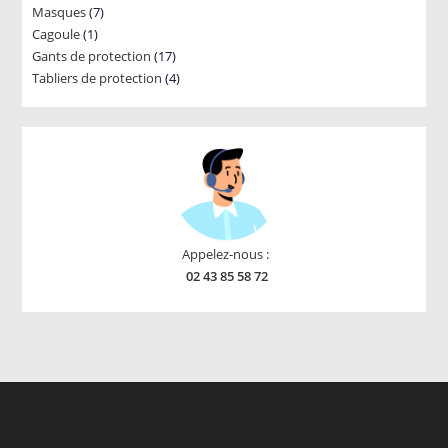
7
Masques
7
products
1
Cagoule
1
products
17
Gants de protection
product
17
4
Tabliers de protection
4
products
products
Appelez-nous :
02 43 85 58 72