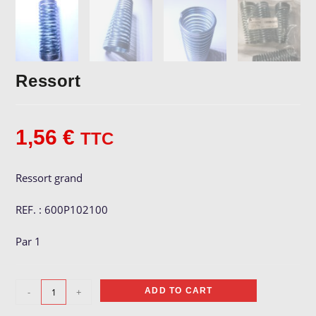
Ressort
1,56
€
TTC
Ressort grand
REF. : 600P102100
Par 1
Ressort
-
+
ADD TO CART
quantity