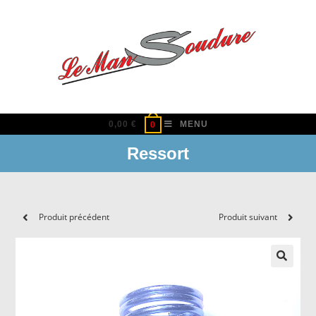
Skip
to
content
0,00
€
MENU
0
Ressort
Produit précédent
Produit suivant