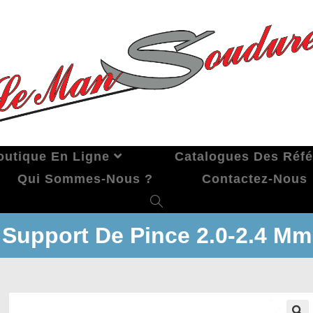
outique En Ligne
Catalogues Des Réf
Qui Sommes-Nous ?
Contactez-Nous
Support De Pince 2.0-2.4 Mm