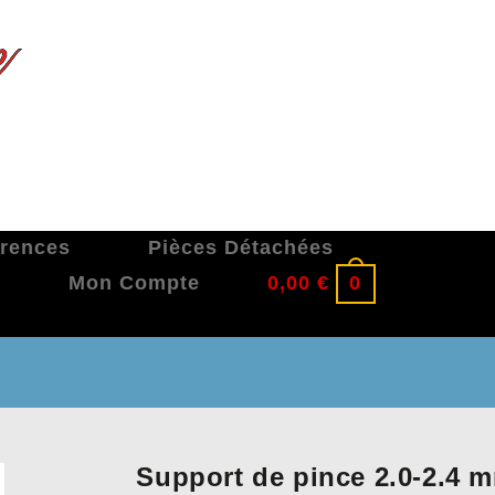
érences
Pièces Détachées
Mon Compte
0,00
€
0
Support de pince 2.0-2.4 