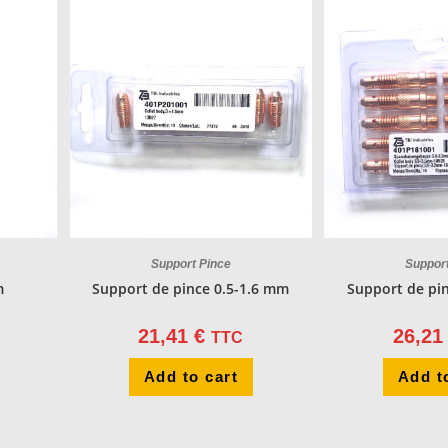
Support Pince
Suppor
m
Support de pince 0.5-1.6 mm
Support de pi
21,41
€
26,2
TTC
Add to cart
Add t