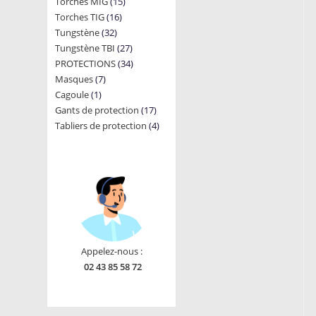
15
Torches MIG
15
products
16
Torches TIG
16
products
32
Tungstène
32
products
27
Tungstène TBI
products
27
34
PROTECTIONS
34
products
7
Masques
7
products
1
Cagoule
1
products
17
Gants de protection
product
17
4
Tabliers de protection
4
products
products
Appelez-nous :
02 43 85 58 72