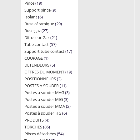
19
Pince
19
products
9
Support pince
products
9
6
Isolant
6
products
29
Buse céramique
products
29
27
Buse gaz
27
products
21
Diffuseur Gaz
products
21
57
Tube contact
57
products
17
Support tube contact
products
17
1
COUPAGE
1
products
5
DETENDEURS
product
5
19
OFFRES DU MOMENT
products
19
2
POSITIONNEURS
2
products
11
POSTES A SOUDER
products
11
3
Postes à souder MAG
products
3
3
Postes à souder MIG
3
products
2
Postes à souder MMA
products
2
6
Postes à souder TIG
6
products
4
PRODUITS
4
products
85
TORCHES
85
products
54
Pièces détachées
products
54