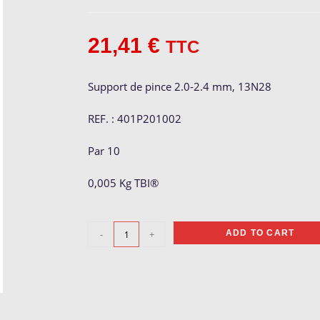
21,41
€
TTC
Support de pince 2.0-2.4 mm, 13N28
REF. : 401P201002
Par 10
0,005 Kg TBI®
Support
-
+
ADD TO CART
de
pince
2.0-
2.4
mm