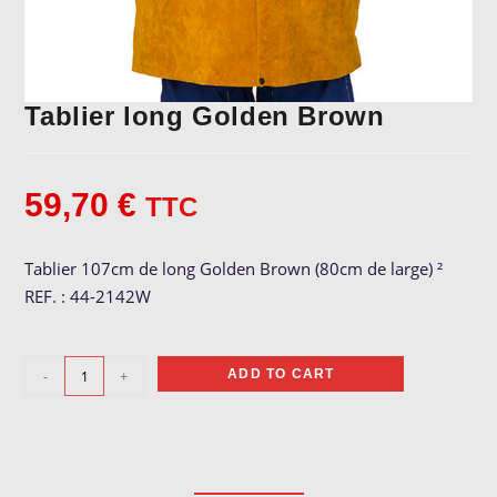
Tablier long Golden Brown
59,70
€
TTC
Tablier 107cm de long Golden Brown (80cm de large) ²
REF. : 44-2142W
Tablier
-
+
ADD TO CART
long
Golden
Brown
quantity