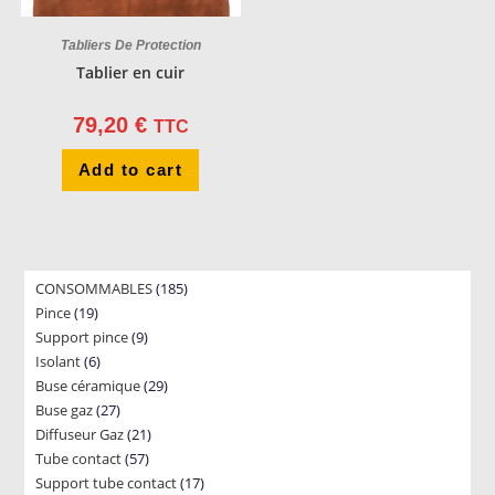
Tabliers De Protection
Tablier en cuir
79,20
€
TTC
Add to cart
185
CONSOMMABLES
185
19
Pince
19
products
9
Support pince
products
9
6
Isolant
6
products
29
Buse céramique
products
29
27
Buse gaz
27
products
21
Diffuseur Gaz
products
21
57
Tube contact
57
products
17
Support tube contact
products
17