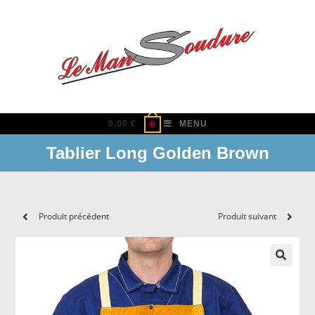
Skip
to
content
0,00
€
MENU
0
Tablier Long Golden Brown
Produit précédent
Produit suivant