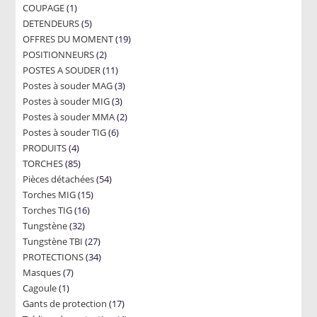
1
COUPAGE
1
products
5
DETENDEURS
product
5
19
OFFRES DU MOMENT
products
19
2
POSITIONNEURS
2
products
11
POSTES A SOUDER
products
11
3
Postes à souder MAG
products
3
3
Postes à souder MIG
3
products
2
Postes à souder MMA
products
2
6
Postes à souder TIG
6
products
4
PRODUITS
4
products
85
TORCHES
85
products
54
Pièces détachées
products
54
15
Torches MIG
15
products
16
Torches TIG
16
products
32
Tungstène
32
products
27
Tungstène TBI
products
27
34
PROTECTIONS
34
products
7
Masques
7
products
1
Cagoule
1
products
17
Gants de protection
product
17