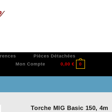
érences
Pièces Détachées
Mon Compte
0,00
€
0
Torche MIG Basic 150, 4m