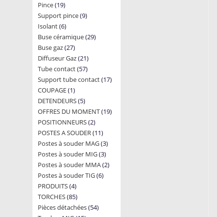
19
Pince
19
products
9
Support pince
products
9
6
Isolant
6
products
29
Buse céramique
products
29
27
Buse gaz
27
products
21
Diffuseur Gaz
products
21
57
Tube contact
57
products
17
Support tube contact
products
17
1
COUPAGE
1
products
5
DETENDEURS
product
5
19
OFFRES DU MOMENT
products
19
2
POSITIONNEURS
2
products
11
POSTES A SOUDER
products
11
3
Postes à souder MAG
products
3
3
Postes à souder MIG
3
products
2
Postes à souder MMA
products
2
6
Postes à souder TIG
6
products
4
PRODUITS
4
products
85
TORCHES
85
products
54
Pièces détachées
products
54