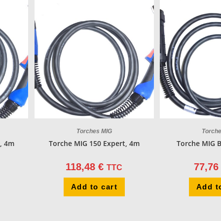
Torches MIG
Torch
, 4m
Torche MIG 150 Expert, 4m
Torche MIG B
118,48
€
77,7
TTC
Add to cart
Add t