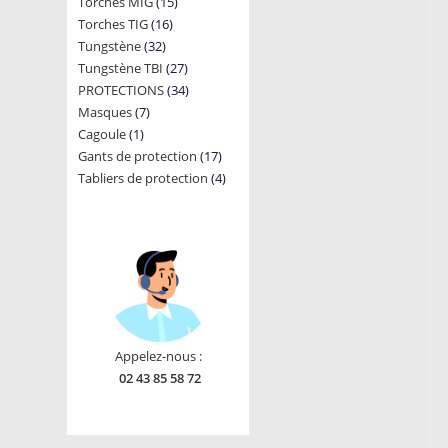
15
Torches MIG
15
products
16
Torches TIG
16
products
32
Tungstène
32
products
27
Tungstène TBI
products
27
34
PROTECTIONS
34
products
7
Masques
7
products
1
Cagoule
1
products
17
Gants de protection
product
17
4
Tabliers de protection
4
products
products
Appelez-nous :
02 43 85 58 72