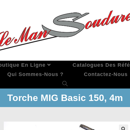
outique En Ligne
Catalogues Des Réf
Qui Sommes-Nous ?
Contactez-Nous
Torche MIG Basic 150, 4m