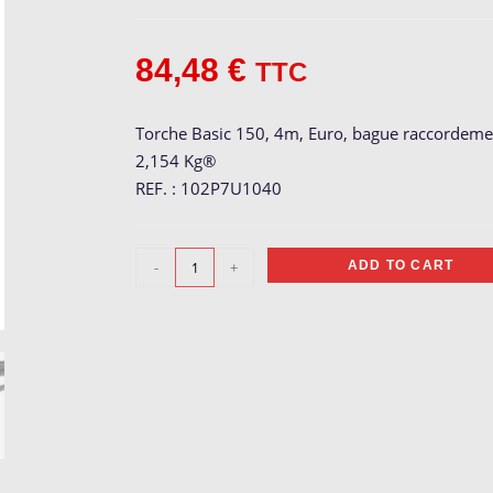
84,48
€
TTC
Torche Basic 150, 4m, Euro, bague raccordemen
2,154 Kg®
REF. : 102P7U1040
Torche
-
+
ADD TO CART
MIG
Basic
150,
4m
quantity