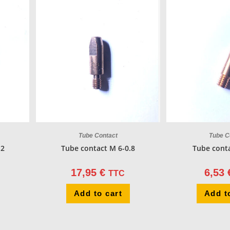
Tube Contact
Tube C
.2
Tube contact M 6-0.8
Tube cont
17,95
€
6,53
TTC
Add to cart
Add t