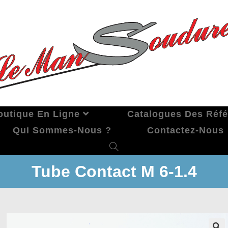
outique En Ligne
Catalogues Des Réf
Qui Sommes-Nous ?
Contactez-Nous
Tube Contact M 6-1.4