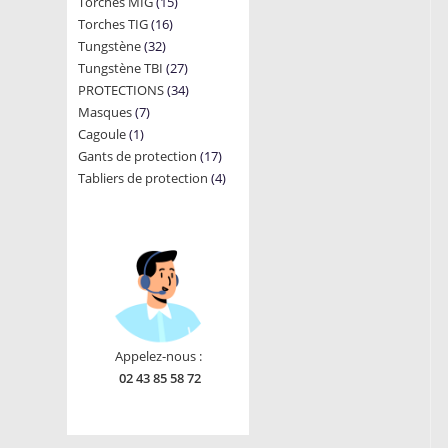
15
Torches MIG
15
products
16
Torches TIG
16
products
32
Tungstène
32
products
27
Tungstène TBI
products
27
34
PROTECTIONS
34
products
7
Masques
7
products
1
Cagoule
1
products
17
Gants de protection
product
17
4
Tabliers de protection
4
products
products
Appelez-nous :
02 43 85 58 72