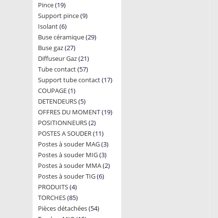
19
Pince
19
products
9
Support pince
products
9
6
Isolant
6
products
29
Buse céramique
products
29
27
Buse gaz
27
products
21
Diffuseur Gaz
products
21
57
Tube contact
57
products
17
Support tube contact
products
17
1
COUPAGE
1
products
5
DETENDEURS
product
5
19
OFFRES DU MOMENT
products
19
2
POSITIONNEURS
2
products
11
POSTES A SOUDER
products
11
3
Postes à souder MAG
products
3
3
Postes à souder MIG
3
products
2
Postes à souder MMA
products
2
6
Postes à souder TIG
6
products
4
PRODUITS
4
products
85
TORCHES
85
products
54
Pièces détachées
products
54