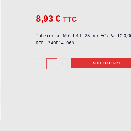
8,93
€
TTC
Tube contact M 6-1.4 L=28 mm ECu Par 10 0,0
REF. : 340P141069
Tube
-
+
ADD TO CART
contact
M
6-
1.4
quantity