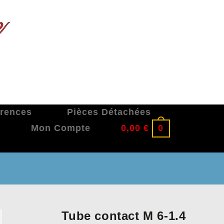
érences
Pièces Détachées
Mon Compte
0,00
€
0
Tube contact M 6-1.4