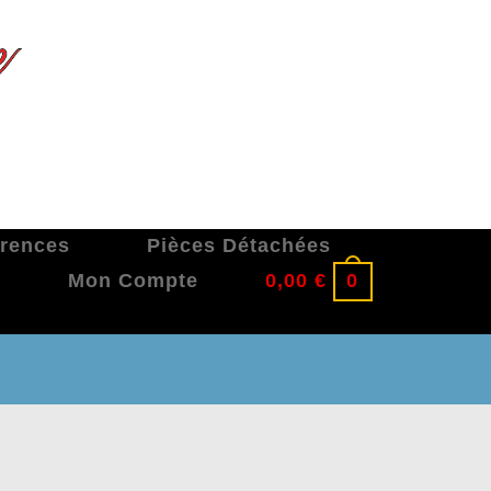
érences
Pièces Détachées
Mon Compte
0,00
€
0