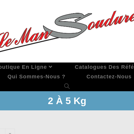
outique En Ligne
Catalogues Des Réf
Qui Sommes-Nous ?
Contactez-Nous
2 À 5 Kg