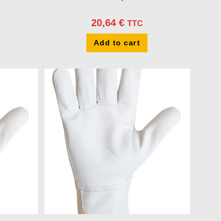
20,64
€
TTC
Add to cart