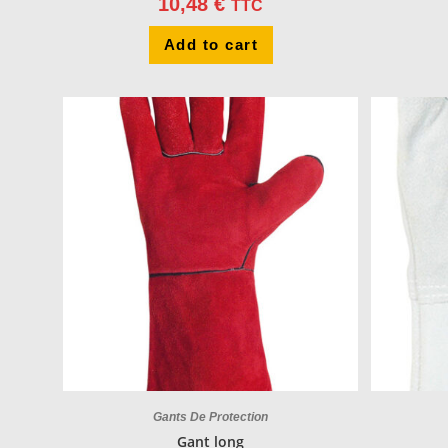
10,48
€
TTC
Add to cart
Gants De Protection
Gant long