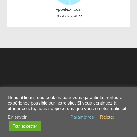
Appelez-nous :
02 43 85 58 72
Nous utilisons des cookies pour vous garantir la meilleure
Contactez-nous
MENTIONS LEGALES
expérience possible sur notre site. Si vous continuez à
Conditions générales de vente
Cookies
utiliser ce site, nous supposerons que vous en êtes satisfait.
En savoir +
Paramètres
Rejeter
Copyright - OceanWP Theme by OceanWP
Tout accepter