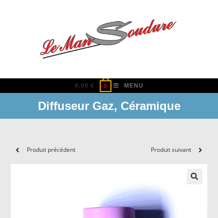
Skip
to
content
0,00
€
MENU
0
Diffuseur Gaz, Céramique
Produit précédent
Produit suivant