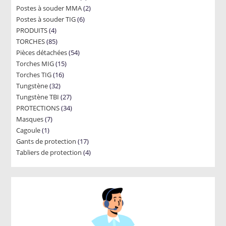
2
Postes à souder MMA
products
2
6
Postes à souder TIG
6
products
4
PRODUITS
4
products
85
TORCHES
85
products
54
Pièces détachées
products
54
15
Torches MIG
15
products
16
Torches TIG
16
products
32
Tungstène
32
products
27
Tungstène TBI
products
27
34
PROTECTIONS
34
products
7
Masques
7
products
1
Cagoule
1
products
17
Gants de protection
product
17
4
Tabliers de protection
4
products
products