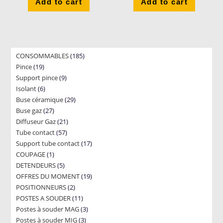
Add to cart
Add to cart
185
CONSOMMABLES
185
19
Pince
19
products
9
Support pince
products
9
6
Isolant
6
products
29
Buse céramique
products
29
27
Buse gaz
27
products
21
Diffuseur Gaz
products
21
57
Tube contact
57
products
17
Support tube contact
products
17
1
COUPAGE
1
products
5
DETENDEURS
product
5
19
OFFRES DU MOMENT
products
19
2
POSITIONNEURS
2
products
11
POSTES A SOUDER
products
11
3
Postes à souder MAG
products
3
3
Postes à souder MIG
3
products