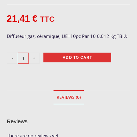
21,41
€
TTC
Diffuseur gaz, céramique, UE=10pc Par 10 0,012 Kg TBI®
Diffuseur
-
+
ADD TO CART
gaz,
céramique
quantity
REVIEWS (0)
Reviews
There are no reviews yet.