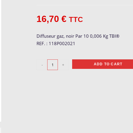
16,70
€
TTC
Diffuseur gaz, noir Par 10 0,006 Kg TBI®
REF. : 118P002021
Diffuseur
-
+
ADD TO CART
gaz,
noir
quantity