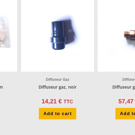
Diffuseur Gaz
Diffus
mm
Diffuseur gaz, noir
Diffuseur 
14,21
€
57,4
TTC
Add to cart
Add t