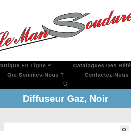
outique En Ligne
Catalogues Des Réf
Qui Sommes-Nous ?
Contactez-Nous
Diffuseur Gaz, Noir