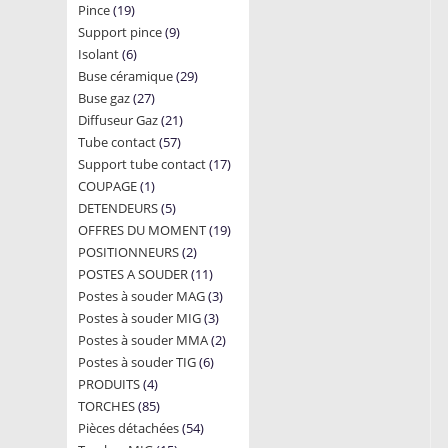
19
Pince
19
products
9
Support pince
products
9
6
Isolant
6
products
29
Buse céramique
products
29
27
Buse gaz
27
products
21
Diffuseur Gaz
products
21
57
Tube contact
57
products
17
Support tube contact
products
17
1
COUPAGE
1
products
5
DETENDEURS
product
5
19
OFFRES DU MOMENT
products
19
2
POSITIONNEURS
2
products
11
POSTES A SOUDER
products
11
3
Postes à souder MAG
products
3
3
Postes à souder MIG
3
products
2
Postes à souder MMA
products
2
6
Postes à souder TIG
6
products
4
PRODUITS
4
products
85
TORCHES
85
products
54
Pièces détachées
products
54