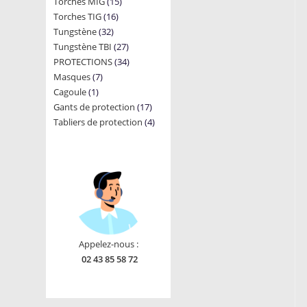
15
Torches MIG
15
products
16
Torches TIG
16
products
32
Tungstène
32
products
27
Tungstène TBI
products
27
34
PROTECTIONS
34
products
7
Masques
7
products
1
Cagoule
1
products
17
Gants de protection
product
17
4
Tabliers de protection
4
products
products
Appelez-nous :
02 43 85 58 72