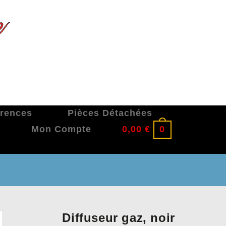
érences
Pièces Détachées
Mon Compte
0,00
€
0
Diffuseur gaz, noir