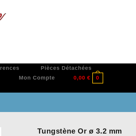
érences
Pièces Détachées
Mon Compte
0,00
€
0
Tungstène Or ø 3.2 mm