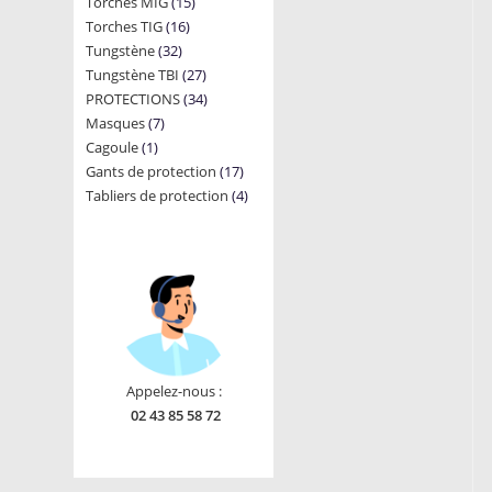
15
Torches MIG
15
products
16
Torches TIG
16
products
32
Tungstène
32
products
27
Tungstène TBI
products
27
34
PROTECTIONS
34
products
7
Masques
7
products
1
Cagoule
1
products
17
Gants de protection
product
17
4
Tabliers de protection
4
products
products
Appelez-nous :
02 43 85 58 72