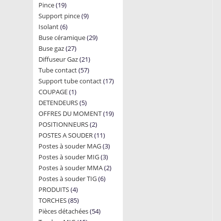
19
Pince
19
products
9
Support pince
products
9
6
Isolant
6
products
29
Buse céramique
products
29
27
Buse gaz
27
products
21
Diffuseur Gaz
products
21
57
Tube contact
57
products
17
Support tube contact
products
17
1
COUPAGE
1
products
5
DETENDEURS
product
5
19
OFFRES DU MOMENT
products
19
2
POSITIONNEURS
2
products
11
POSTES A SOUDER
products
11
3
Postes à souder MAG
products
3
3
Postes à souder MIG
3
products
2
Postes à souder MMA
products
2
6
Postes à souder TIG
6
products
4
PRODUITS
4
products
85
TORCHES
85
products
54
Pièces détachées
products
54