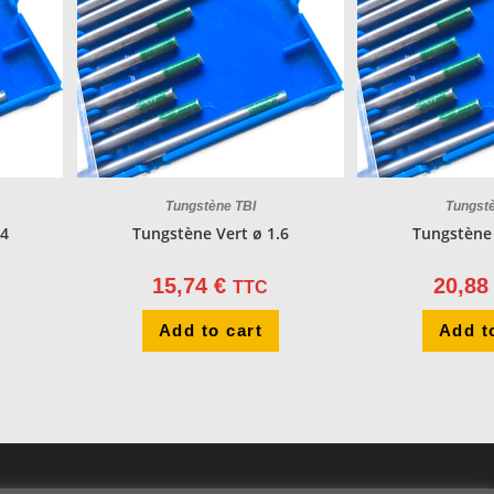
Tungstène TBI
Tungst
.4
Tungstène Vert ø 1.6
Tungstène 
15,74
€
20,8
TTC
Add to cart
Add t