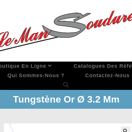
outique En Ligne
Catalogues Des Réf
Qui Sommes-Nous ?
Contactez-Nous
Tungstène Or Ø 3.2 Mm