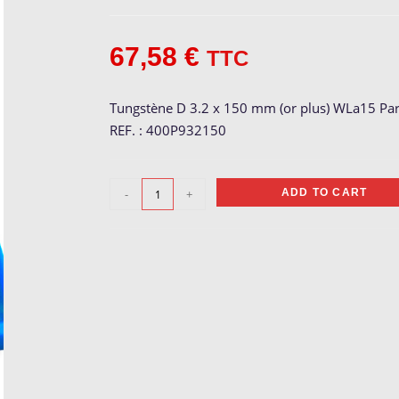
67,58
€
TTC
Tungstène D 3.2 x 150 mm (or plus) WLa15 Pa
REF. : 400P932150
Tungstène
-
+
ADD TO CART
Or
ø
3.2
mm
quantity