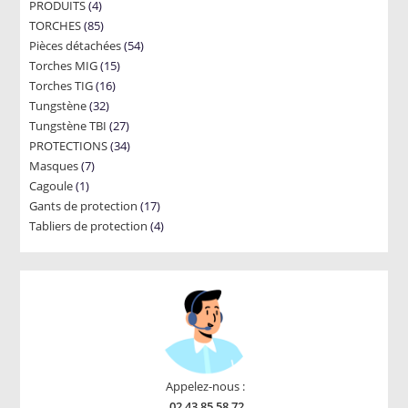
4
PRODUITS
4
products
85
TORCHES
85
products
54
Pièces détachées
products
54
15
Torches MIG
15
products
16
Torches TIG
16
products
32
Tungstène
32
products
27
Tungstène TBI
products
27
34
PROTECTIONS
34
products
7
Masques
7
products
1
Cagoule
1
products
17
Gants de protection
product
17
4
Tabliers de protection
4
products
products
Appelez-nous :
02 43 85 58 72