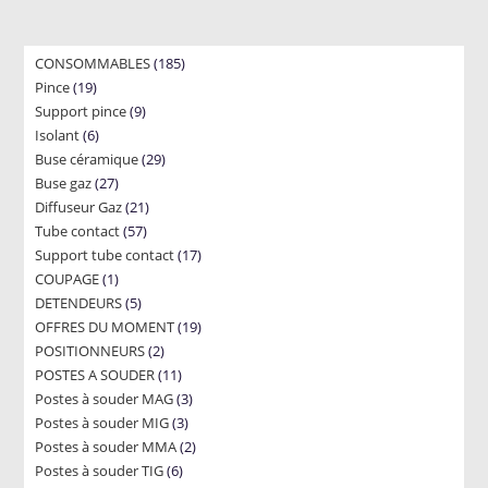
185
CONSOMMABLES
185
19
Pince
19
products
9
Support pince
products
9
6
Isolant
6
products
29
Buse céramique
products
29
27
Buse gaz
27
products
21
Diffuseur Gaz
products
21
57
Tube contact
57
products
17
Support tube contact
products
17
1
COUPAGE
1
products
5
DETENDEURS
product
5
19
OFFRES DU MOMENT
products
19
2
POSITIONNEURS
2
products
11
POSTES A SOUDER
products
11
3
Postes à souder MAG
products
3
3
Postes à souder MIG
3
products
2
Postes à souder MMA
products
2
6
Postes à souder TIG
6
products