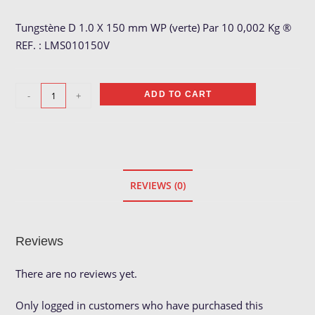
Tungstène D 1.0 X 150 mm WP (verte) Par 10 0,002 Kg ®
REF. : LMS010150V
Tungstène
-
+
ADD TO CART
Vert
ø
1.0
quantity
REVIEWS (0)
Reviews
There are no reviews yet.
Only logged in customers who have purchased this