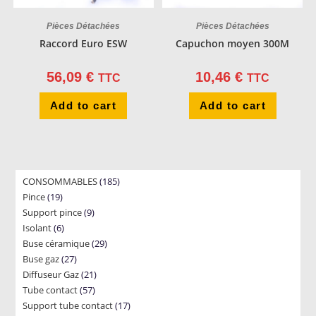
Pièces Détachées
Pièces Détachées
Raccord Euro ESW
Capuchon moyen 300M
56,09
€
10,46
€
TTC
TTC
Add to cart
Add to cart
185
CONSOMMABLES
185
19
Pince
19
products
9
Support pince
products
9
6
Isolant
6
products
29
Buse céramique
products
29
27
Buse gaz
27
products
21
Diffuseur Gaz
products
21
57
Tube contact
57
products
17
Support tube contact
products
17