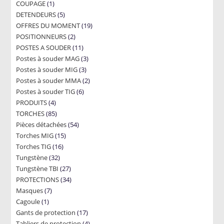
1
COUPAGE
1
products
5
DETENDEURS
product
5
19
OFFRES DU MOMENT
products
19
2
POSITIONNEURS
2
products
11
POSTES A SOUDER
products
11
3
Postes à souder MAG
products
3
3
Postes à souder MIG
3
products
2
Postes à souder MMA
products
2
6
Postes à souder TIG
6
products
4
PRODUITS
4
products
85
TORCHES
85
products
54
Pièces détachées
products
54
15
Torches MIG
15
products
16
Torches TIG
16
products
32
Tungstène
32
products
27
Tungstène TBI
products
27
34
PROTECTIONS
34
products
7
Masques
7
products
1
Cagoule
1
products
17
Gants de protection
product
17
4
Tabliers de protection
4
products