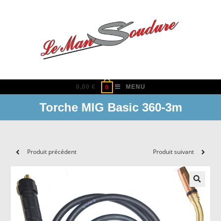
Skip
to
content
0,00
€
MENU
0
Torche MIG Basic 360-3m
Produit précédent
Produit suivant