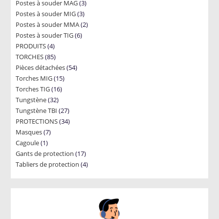
3
Postes à souder MAG
products
3
3
Postes à souder MIG
3
products
2
Postes à souder MMA
products
2
6
Postes à souder TIG
6
products
4
PRODUITS
4
products
85
TORCHES
85
products
54
Pièces détachées
products
54
15
Torches MIG
15
products
16
Torches TIG
16
products
32
Tungstène
32
products
27
Tungstène TBI
products
27
34
PROTECTIONS
34
products
7
Masques
7
products
1
Cagoule
1
products
17
Gants de protection
product
17
4
Tabliers de protection
4
products
products