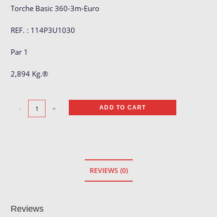
Torche Basic 360-3m-Euro
REF. : 114P3U1030
Par 1
2,894 Kg.®
Torche
-
+
ADD TO CART
MIG
Basic
360-
3m
quantity
REVIEWS (0)
Reviews