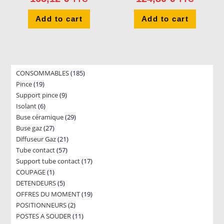
Add to cart
Add to cart
185
CONSOMMABLES
185
19
Pince
19
products
9
Support pince
products
9
6
Isolant
6
products
29
Buse céramique
products
29
27
Buse gaz
27
products
21
Diffuseur Gaz
products
21
57
Tube contact
57
products
17
Support tube contact
products
17
1
COUPAGE
1
products
5
DETENDEURS
product
5
19
OFFRES DU MOMENT
products
19
2
POSITIONNEURS
2
products
11
POSTES A SOUDER
products
11