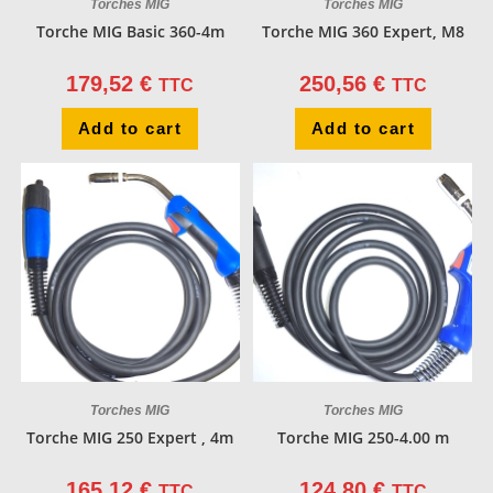
Torches MIG
Torches MIG
Torche MIG Basic 360-4m
Torche MIG 360 Expert, M8
179,52
€
250,56
€
TTC
TTC
Add to cart
Add to cart
Torches MIG
Torches MIG
Torche MIG 250 Expert , 4m
Torche MIG 250-4.00 m
165,12
€
124,80
€
TTC
TTC