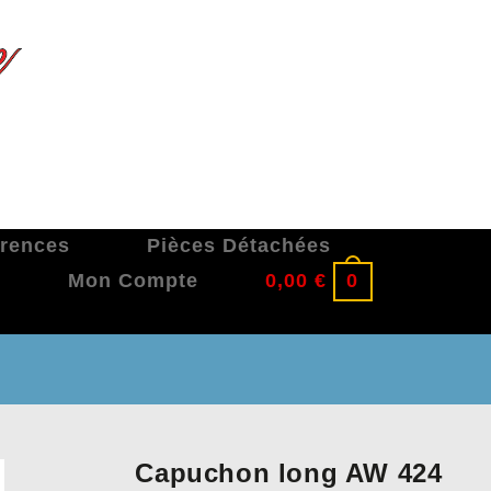
érences
Pièces Détachées
Mon Compte
0,00
€
0
Capuchon long AW 424