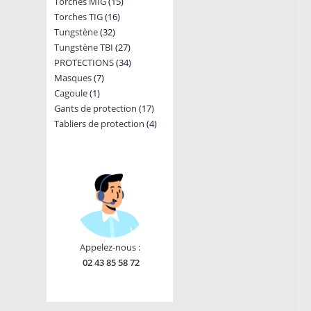
15
Torches MIG
15
products
16
Torches TIG
16
products
32
Tungstène
32
products
27
Tungstène TBI
products
27
34
PROTECTIONS
34
products
7
Masques
7
products
1
Cagoule
1
products
17
Gants de protection
product
17
4
Tabliers de protection
4
products
products
Appelez-nous :
02 43 85 58 72