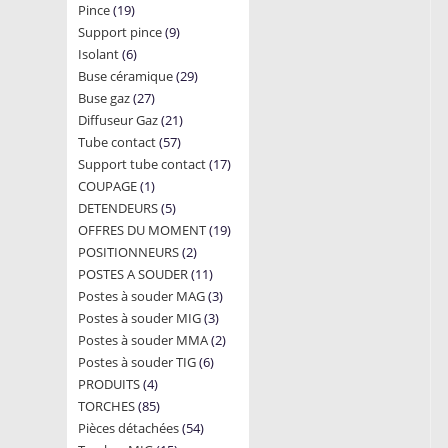
19
Pince
19
products
9
Support pince
products
9
6
Isolant
6
products
29
Buse céramique
products
29
27
Buse gaz
27
products
21
Diffuseur Gaz
products
21
57
Tube contact
57
products
17
Support tube contact
products
17
1
COUPAGE
1
products
5
DETENDEURS
product
5
19
OFFRES DU MOMENT
products
19
2
POSITIONNEURS
2
products
11
POSTES A SOUDER
products
11
3
Postes à souder MAG
products
3
3
Postes à souder MIG
3
products
2
Postes à souder MMA
products
2
6
Postes à souder TIG
6
products
4
PRODUITS
4
products
85
TORCHES
85
products
54
Pièces détachées
products
54