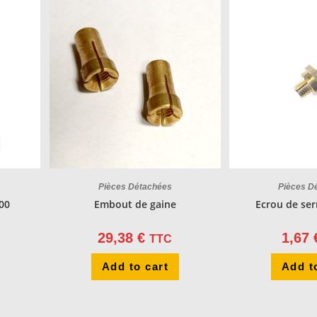
Pièces Détachées
Pièces D
.00
Embout de gaine
Ecrou de se
29,38
€
1,67
TTC
Add to cart
Add t