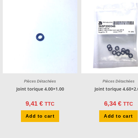
Pièces Détachées
Pièces Détachées
Joint torique 4.00×1.00
Joint torique 4.60×2
9,41
€
6,34
€
TTC
TTC
Add to cart
Add to cart