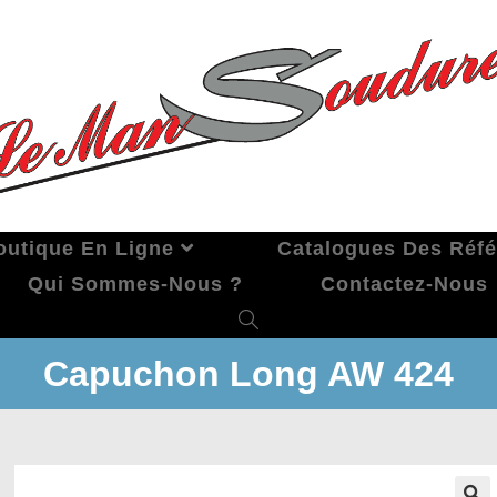
outique En Ligne
Catalogues Des Réf
Qui Sommes-Nous ?
Contactez-Nous
Capuchon Long AW 424