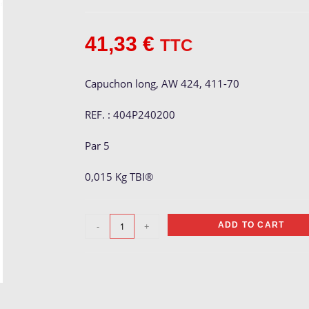
41,33
€
TTC
Capuchon long, AW 424, 411-70
REF. : 404P240200
Par 5
0,015 Kg TBI®
Capuchon
-
+
ADD TO CART
long
AW
424
quantity