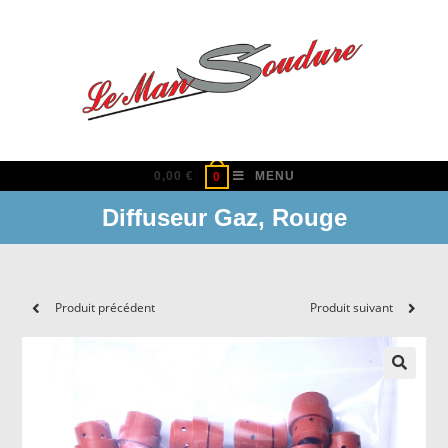
Skip
to
content
0,00
€
MENU
0
Diffuseur Gaz, Rouge
Produit précédent
Produit suivant