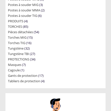
3
Postes à souder MIG
3
products
2
Postes à souder MMA
products
2
6
Postes à souder TIG
6
products
4
PRODUITS
4
products
85
TORCHES
85
products
54
Pièces détachées
products
54
15
Torches MIG
15
products
16
Torches TIG
16
products
32
Tungstène
32
products
27
Tungstène TBI
products
27
34
PROTECTIONS
34
products
7
Masques
7
products
1
Cagoule
1
products
17
Gants de protection
product
17
4
Tabliers de protection
4
products
products