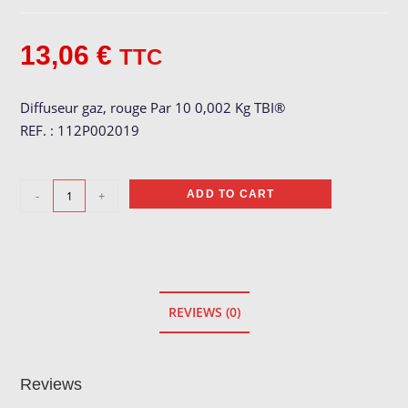
13,06
€
TTC
Diffuseur gaz, rouge Par 10 0,002 Kg TBI®
REF. : 112P002019
Diffuseur
-
+
ADD TO CART
gaz,
rouge
quantity
REVIEWS (0)
Reviews