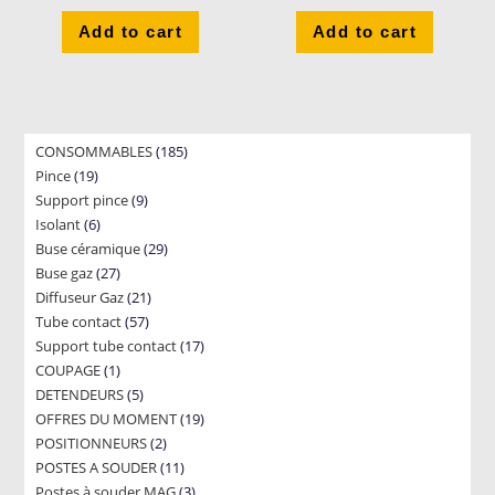
Add to cart
Add to cart
185
CONSOMMABLES
185
19
Pince
19
products
9
Support pince
products
9
6
Isolant
6
products
29
Buse céramique
products
29
27
Buse gaz
27
products
21
Diffuseur Gaz
products
21
57
Tube contact
57
products
17
Support tube contact
products
17
1
COUPAGE
1
products
5
DETENDEURS
product
5
19
OFFRES DU MOMENT
products
19
2
POSITIONNEURS
2
products
11
POSTES A SOUDER
products
11
3
Postes à souder MAG
products
3