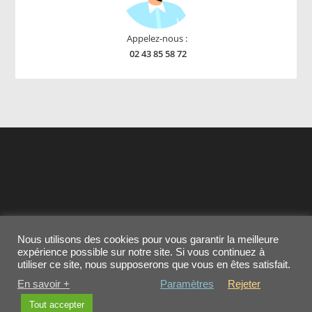
Appelez-nous :
02 43 85 58 72
Nous utilisons des cookies pour vous garantir la meilleure
Contactez-nous
MENTIONS LEGALES
expérience possible sur notre site. Si vous continuez à
Conditions générales de vente
Cookies
utiliser ce site, nous supposerons que vous en êtes satisfait.
En savoir +
Paramètres
Rejeter
Copyright - OceanWP Theme by OceanWP
Tout accepter